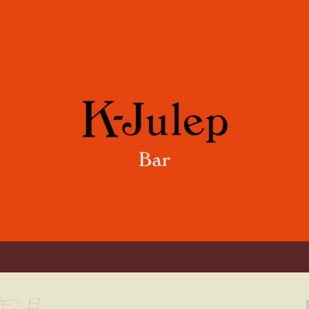
や各国のワインをご用意。誕生日や記念
「K-Julep 
年7月