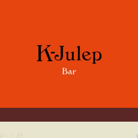
や各国のワインをご用意。誕生日や記念
「K-Julep 
年12月