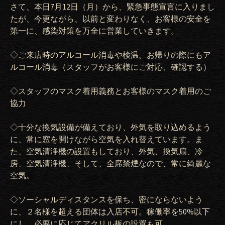
さて、本日
7
月
12
日（月）から、緊急事態宣言に入りまし
たが、今更ながら、以前と変わりなく、お客様の安全を
第一に、感染対策を万全に営業していきます。
◇ご来店時のアルコール消毒や検温。お帰りの際にもア
ルコール消毒（スタッフがお客様にご対応、確認する）
◇スタッフのマスク着用義務とお客様のマスク着用のご
協力
◇十分な換気設備が備えており、外気を取り込めるよう
に、常に窓を開けながら空気を入れ替えています。ま
た、空気清浄機の設置もしており、外気、換気扇、冷
房、空気清浄機、そして、全席禁煙なので、常に綺麗な
空気。
◇ソーシャルディスタンスを保ち、密にならないよう
に、２名様を超える団体は入店不可。稼働率を
50%
以下
にし、必要に応じてアクリル板の設置も可。