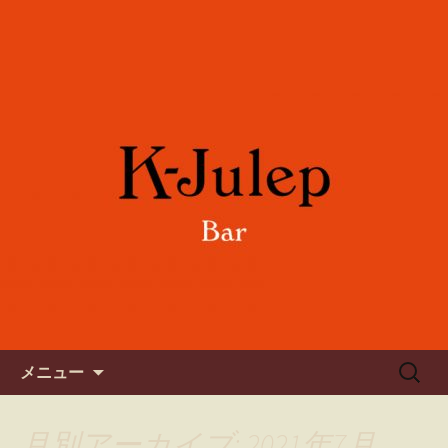
女性に人気のフルーツカクテルや各国
のワインをご用意。誕生日や記念日の
六本木のバー「K-Julep ケー
お祝い、パーティーにもご利用下さ
ジュレップ」
い。
コンテンツへ移動
検
メニュー
索:
月別アーカイブ: 2021年7月