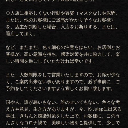
◇入店に相応しくない行動や容姿（マスクなしや泥酔、
または、他のお客様にご迷惑がかかりそうなお客様）
を、店主が判断した場合、入店をお断りする、または、
退店して頂く。
など、まだまだ、色々細心の注意をはらい、お店側とお
客様が、高い意識を持ち、感染対策を共に協力して、楽
しい時間を過ごしていただければ幸いです。
また、人数制限をして営業いたしますので、お席が少な
く、ご案内出来ない事がありますので、必ず事前に、ご
予約をしてくださいますよう宜しくお願い致します。
国や人。誰が悪いもない。誰のせいでもない。色々な考
え方や意見、生き方がありますが、今、
K-Julep
に出来る
事は、きちんと感染対策をした上で、お客様に、このう
んざりなコロナ禍で、美味しい物をご提供して、少しで