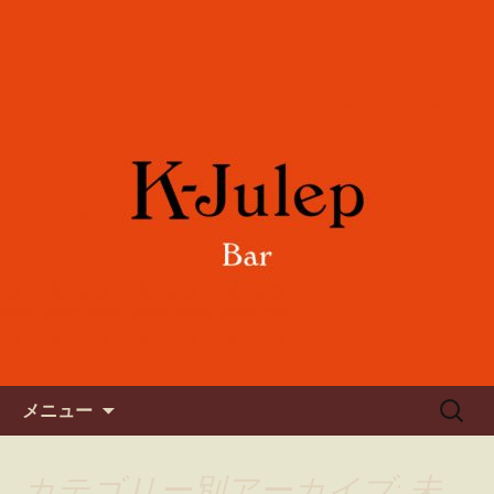
女性に人気のフルーツカクテルや各国
のワインをご用意。誕生日や記念日の
六本木のバー「K-Julep ケー
お祝い、パーティーにもご利用下さ
ジュレップ」
い。
コンテンツへ移動
検
メニュー
索:
カテゴリー別アーカイブ: 未