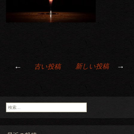
→
←
新しい投稿
古い投稿
投稿ナビゲーション
検索: