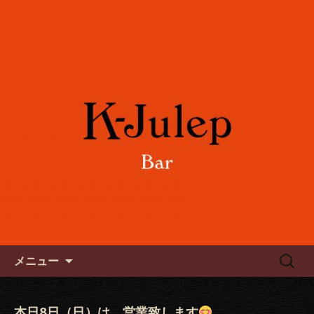
女性に人気のフルーツカクテルや各国
のワインをご用意。誕生日や記念日の
六本木のバー「K-Julep ケー
お祝い、パーティーにもご利用下さ
ジュレップ」
い。
コンテンツへ移動
検
メニュー
索:
本日8日（日）は、営業致します