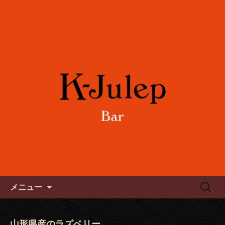
女性に人気のフルーツカクテルや各国
のワインをご用意。誕生日や記念日の
六本木のバー「K-Julep ケー
お祝い、パーティーにもご利用下さ
ジュレップ」
い。
コンテンツへ移動
検
メニュー
索:
山形県産のラズベリー