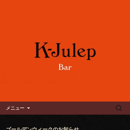
女性に人気のフルーツカクテルや各国
のワインをご用意。誕生日や記念日の
六本木のバー「K-Julep ケー
お祝い、パーティーにもご利用下さ
ジュレップ」
い。
コンテンツへ移動
検
メニュー
索:
ゴールデンウィークのお知らせ