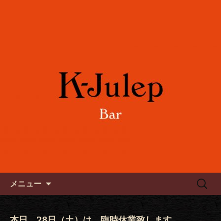
女性に人気のフルーツカクテルや各国
のワインをご用意。誕生日や記念日の
六本木のバー「K-Julep ケー
お祝い、パーティーにもご利用下さ
ジュレップ」
い。
コンテンツへ移動
検
メニュー
索:
本日、28日（土）は、臨時休業致します。