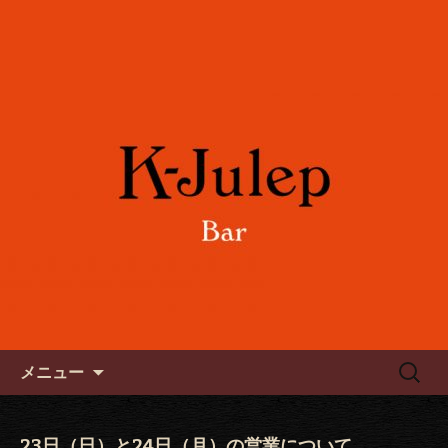
女性に人気のフルーツカクテルや各国
のワインをご用意。誕生日や記念日の
六本木のバー「K-Julep ケー
お祝い、パーティーにもご利用下さ
ジュレップ」
い。
コンテンツへ移動
検
メニュー
索:
23日（日）と24日（月）の営業について