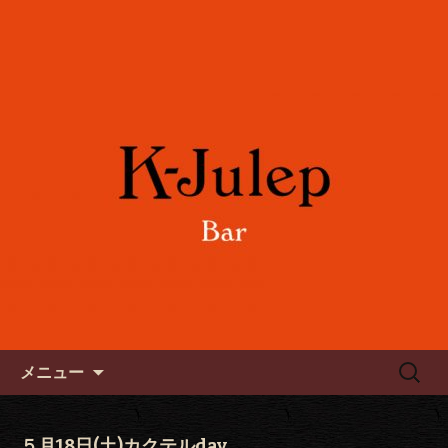
女性に人気のフルーツカクテルや各国
のワインをご用意。誕生日や記念日の
六本木のバー「K-Julep ケー
お祝い、パーティーにもご利用下さ
ジュレップ」
い。
コンテンツへ移動
検
メニュー
索:
５月18日(土)カクテルday