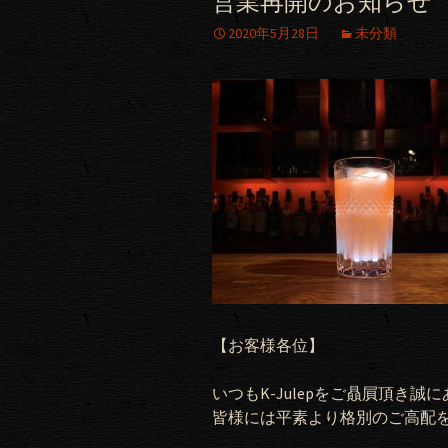
営業再開のお知らせ
2020年5月28日
未分類
【お客様各位】
いつも
K-Julep
をご贔屓頂き誠に
皆様には平素より格別のご高配