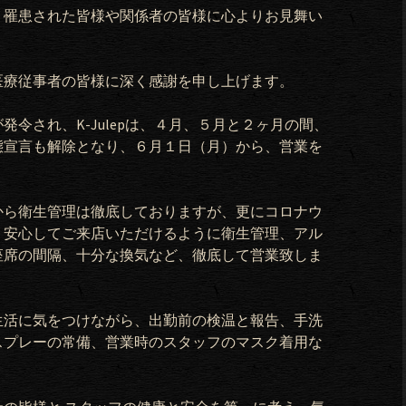
り罹患された皆様や関係者の皆様に心よりお見舞い
医療従事者の皆様に深く感謝を申し上げます。
が発令され、
K-Julep
は、４月、５月と
２ヶ月の間、
態宣言も解除となり、６
月１日（月）から、営業を
から衛生管理は徹底しておりますが、更にコロナウ
、安心してご来店いただけるように衛生管理、アル
座席の間隔、十分な換気など、徹底して営業致しま
生活に気をつけながら、出勤前の検温と報告、手洗
スプレーの常備、営業時のスタッフのマスク着用な