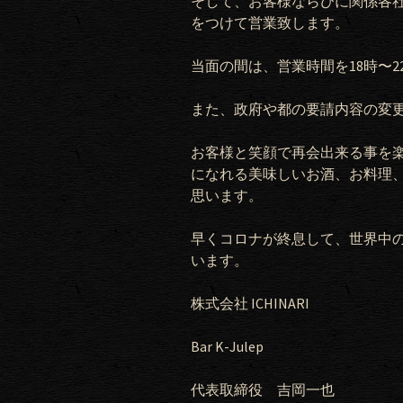
そして、お客様ならびに関係各
をつけて営業致します。
当面の間は、営業時間を18
時〜
2
また、政府や都の要請内容の変
お客様と笑顔で再会出来る事を
になれる美味しいお酒、お料理
思います。
早くコロナが終息して、世界中
います。
株式会社
ICHINARI
Bar K-Julep
代表取締役 吉岡一也