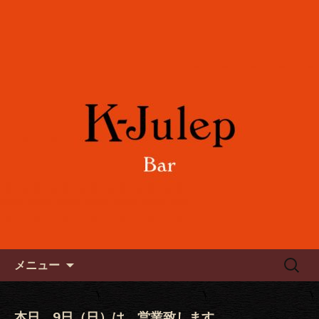
女性に人気のフルーツカクテルや各国
のワインをご用意。誕生日や記念日の
六本木のバー「K-Julep ケー
お祝い、パーティーにもご利用下さ
ジュレップ」
い。
コンテンツへ移動
検
メニュー
索:
本日、9日（日）は、営業致します