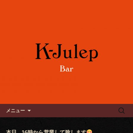
女性に人気のフルーツカクテルや各国
のワインをご用意。誕生日や記念日の
六本木のバー「K-Julep ケー
お祝い、パーティーにもご利用下さ
ジュレップ」
い。
コンテンツへ移動
検
メニュー
索:
本日、16時から営業して致します