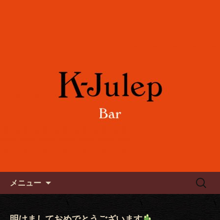
女性に人気のフルーツカクテルや各国
のワインをご用意。誕生日や記念日の
六本木のバー「K-Julep ケー
お祝い、パーティーにもご利用下さ
ジュレップ」
い。
コンテンツへ移動
検
メニュー
索:
明けましておめでとうございます