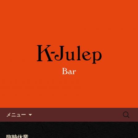
女性に人気のフルーツカクテルや各国
のワインをご用意。誕生日や記念日の
六本木のバー「K-Julep ケー
お祝い、パーティーにもご利用下さ
ジュレップ」
い。
コンテンツへ移動
検
メニュー
索:
臨時休業