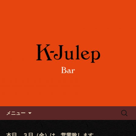
女性に人気のフルーツカクテルや各国
のワインをご用意。誕生日や記念日の
六本木のバー「K-Julep ケー
お祝い、パーティーにもご利用下さ
ジュレップ」
い。
コンテンツへ移動
検
メニュー
索:
本日、３日（金）は、営業致します。